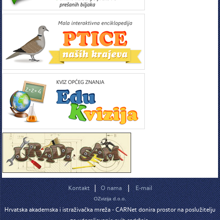
|
|
Kontakt
O nama
E-mail
OZvizija d.o.o.
Hrvatska akademska i istraživačka mreža - CARNet donira prostor na poslužitelju