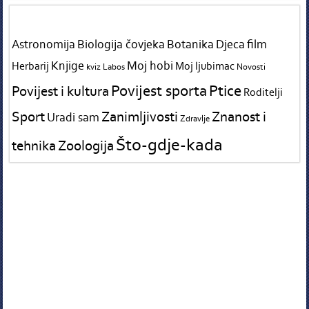
Tags in teme
Astronomija
Biologija čovjeka
Botanika
Djeca
film
Knjige
Moj hobi
Herbarij
Moj ljubimac
kviz
Labos
Novosti
Povijest sporta
Ptice
Povijest i kultura
Roditelji
Sport
Zanimljivosti
Znanost i
Uradi sam
Zdravlje
Što-gdje-kada
tehnika
Zoologija