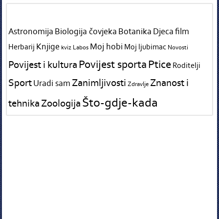
Tags in teme
Astronomija
Biologija čovjeka
Botanika
Djeca
film
Knjige
Moj hobi
Herbarij
Moj ljubimac
kviz
Labos
Novosti
Povijest sporta
Ptice
Povijest i kultura
Roditelji
Sport
Zanimljivosti
Znanost i
Uradi sam
Zdravlje
Što-gdje-kada
tehnika
Zoologija