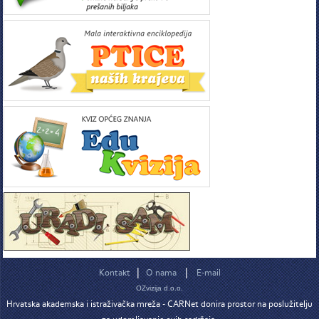
|
|
Kontakt
O nama
E-mail
OZvizija d.o.o.
Hrvatska akademska i istraživačka mreža - CARNet donira prostor na poslužitelju