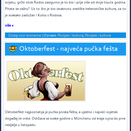
svijetu, grčki otok Rodos zasigurno je to bio i prije više od dvije tisuće godina.
Pitate se zašto? Uz to što je bio istaknuto središte helenističke kulture, za to
je svakako zaslužan i Kolos s Rodosa.
više »
Dodaj novi komentar
|
Oznake:
Povijest i kultura
,
Povijest i kultura
Oktoberfest - najveća pučka fešta
O
ktoberfest najpoznatija je pučka pivska fešta, a ujedno i najveći svjetski
događaj te vrste. Održava se svake godine u Münchenu od kraja rujna do prve
nedjelje u listopadu.