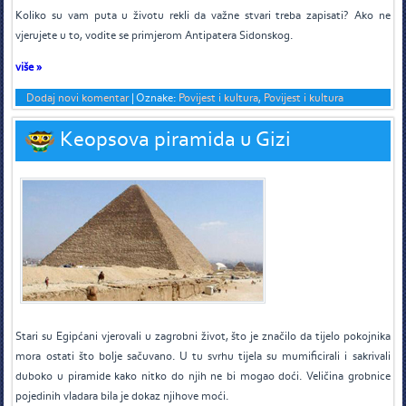
K
oliko su vam puta u životu rekli da važne stvari treba zapisati? Ako ne
vjerujete u to, vodite se primjerom Antipatera Sidonskog.
više »
Dodaj novi komentar
|
Oznake:
Povijest i kultura
,
Povijest i kultura
Keopsova piramida u Gizi
S
tari su Egipćani vjerovali u zagrobni život, što je značilo da tijelo pokojnika
mora ostati što bolje sačuvano. U tu svrhu tijela su mumificirali i sakrivali
duboko u piramide kako nitko do njih ne bi mogao doći. Veličina grobnice
pojedinih vladara bila je dokaz njihove moći.