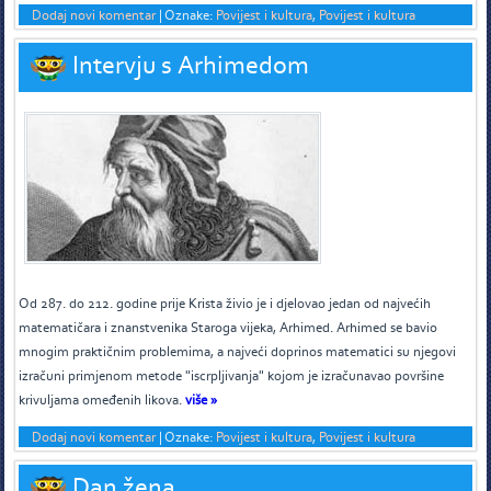
Dodaj novi komentar
|
Oznake:
Povijest i kultura
,
Povijest i kultura
Intervju s Arhimedom
O
d 287. do 212. godine prije Krista živio je i djelovao jedan od najvećih
matematičara i znanstvenika Staroga vijeka, Arhimed. Arhimed se bavio
mnogim praktičnim problemima, a najveći doprinos matematici su njegovi
izračuni primjenom metode "iscrpljivanja" kojom je izračunavao površine
krivuljama omeđenih likova.
više »
Dodaj novi komentar
|
Oznake:
Povijest i kultura
,
Povijest i kultura
Dan žena