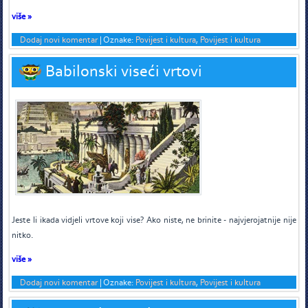
više »
Dodaj novi komentar
|
Oznake:
Povijest i kultura
,
Povijest i kultura
Babilonski viseći vrtovi
J
este li ikada vidjeli vrtove koji vise? Ako niste, ne brinite - najvjerojatnije nije
nitko.
više »
Dodaj novi komentar
|
Oznake:
Povijest i kultura
,
Povijest i kultura