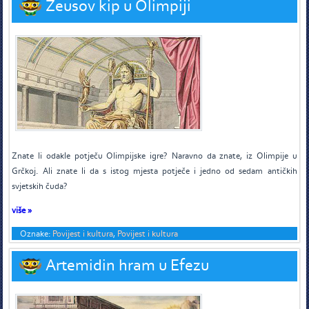
Zeusov kip u Olimpiji
Z
nate li odakle potječu Olimpijske igre? Naravno da znate, iz Olimpije u
Grčkoj. Ali znate li da s istog mjesta potječe i jedno od sedam antičkih
svjetskih čuda?
više »
Oznake:
Povijest i kultura
,
Povijest i kultura
Artemidin hram u Efezu