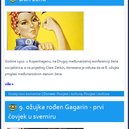
G
odine 1910. u Kopenhagenu, na Drugoj međunarodnoj konferenciji žena
socijalistica, a na prijedlog Clare Zetkin, donesena je odluka da se 8. ožujka
proglasi međunarodnim danom žena.
više »
Dodaj novi komentar
|
Oznake:
Povijest i kultura
,
Povijest i kultura
9. ožujka rođen Gagarin - prvi
čovjek u svemiru