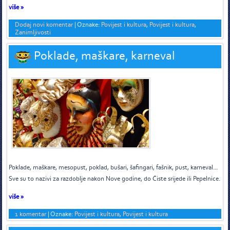
više »
Dodaj novi komentar
|
Oznake:
Povijest i kultura
,
Povijest i kultura
,
Zanimljivosti
Poklade, maškare, karneval
P
oklade, maškare, mesopust, poklad, bušari, šafingari, fašnik, pust, karneval...
Sve su to nazivi za razdoblje nakon Nove godine, do Čiste srijede ili Pepelnice.
više »
1 komentar
|
Oznake:
Povijest i kultura
,
Povijest i kultura