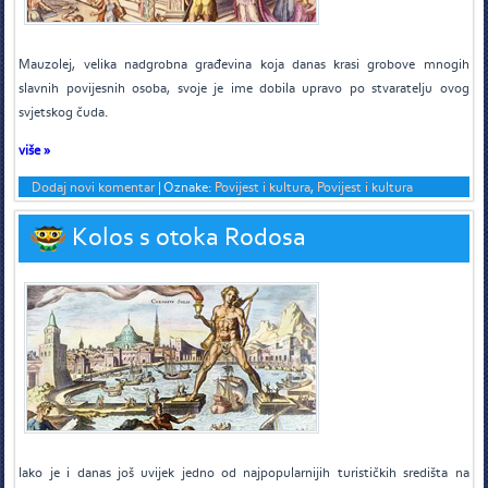
M
auzolej, velika nadgrobna građevina koja danas krasi grobove mnogih
slavnih povijesnih osoba, svoje je ime dobila upravo po stvaratelju ovog
svjetskog čuda.
više »
Dodaj novi komentar
|
Oznake:
Povijest i kultura
,
Povijest i kultura
Kolos s otoka Rodosa
I
ako je i danas još uvijek jedno od najpopularnijih turističkih središta na