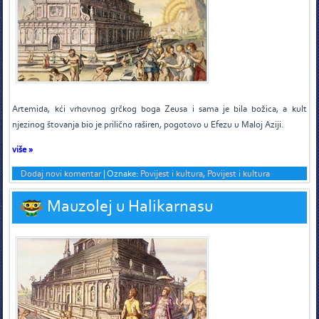
A
rtemida, kći vrhovnog grčkog boga Zeusa i sama je bila božica, a kult
njezinog štovanja bio je prilično raširen, pogotovo u Efezu u Maloj Aziji.
više »
Dodaj novi komentar
|
Oznake:
Povijest i kultura
,
Povijest i kultura
Mauzolej u Halikarnasu