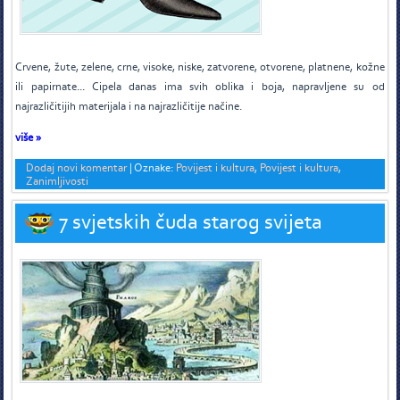
C
rvene, žute, zelene, crne, visoke, niske, zatvorene, otvorene, platnene, kožne
ili papirnate... Cipela danas ima svih oblika i boja, napravljene su od
najrazličitijih materijala i na najrazličitije načine.
više »
Dodaj novi komentar
|
Oznake:
Povijest i kultura
,
Povijest i kultura
,
Zanimljivosti
7 svjetskih čuda starog svijeta