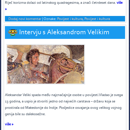
R
iječ korizma dolazi od latinskog quadragesima, a znači četrdeset dana.
više
»
Dodaj novi komentar
|
Oznake:
Povijest i kultura
,
Povijest i kultura
Intervju s Aleksandrom Velikim
A
leksandar Veliki spada među najznačajnije osobe u povijesti.Vladao je svega
13 godina, a uspio je stvoriti jedno od najvećih carstava – državu koja se
prostirala od Makedonije do Indije. Posljedice osvajanja ovog velikog vojnog
genija bile su dalekosežne.
više »