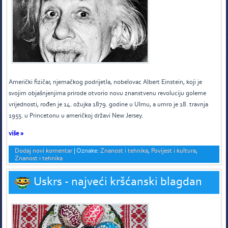
A
merički fizičar, njemačkog podrijetla, nobelovac Albert Einstein, koji je
svojim objašnjenjima prirode otvorio novu znanstvenu revoluciju goleme
vrijednosti, rođen je 14. ožujka 1879. godine u Ulmu, a umro je 18. travnja
1955. u Princetonu u američkoj državi New Jersey.
više »
Dodaj novi komentar
|
Oznake:
Znanost i tehnika
,
Povijest i kultura
,
Znanost i tehnika
Uskrs - najveći kršćanski blagdan