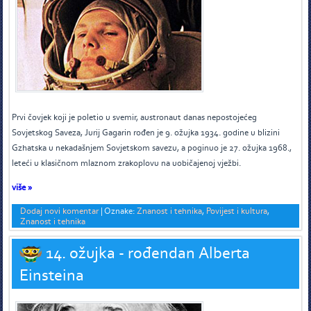
P
rvi čovjek koji je poletio u svemir, austronaut danas nepostojećeg
Sovjetskog Saveza, Jurij Gagarin rođen je 9. ožujka 1934. godine u blizini
Gzhatska u nekadašnjem Sovjetskom savezu, a poginuo je 27. ožujka 1968.,
leteći u klasičnom mlaznom zrakoplovu na uobičajenoj vježbi.
više »
Dodaj novi komentar
|
Oznake:
Znanost i tehnika
,
Povijest i kultura
,
Znanost i tehnika
14. ožujka - rođendan Alberta
Einsteina