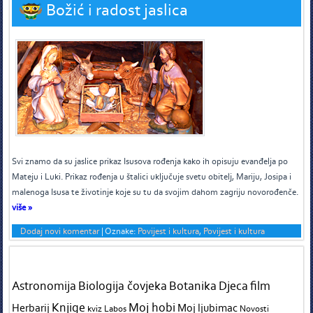
Božić i radost jaslica
S
vi znamo da su jaslice prikaz Isusova rođenja kako ih opisuju evanđelja po
Mateju i Luki. Prikaz rođenja u štalici uključuje svetu obitelj, Mariju, Josipa i
malenoga Isusa te životinje koje su tu da svojim dahom zagriju novorođenče.
više »
Dodaj novi komentar
|
Oznake:
Povijest i kultura
,
Povijest i kultura
Tags in teme
Astronomija
Biologija čovjeka
Botanika
Djeca
film
Knjige
Moj hobi
Herbarij
Moj ljubimac
kviz
Labos
Novosti