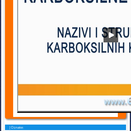
Ponovi
Doznaj više
Kviz
Forum
|
Oznake: