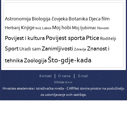
Tags in teme
Astronomija
Biologija čovjeka
Botanika
Djeca
film
Knjige
Moj hobi
Herbarij
Moj ljubimac
kviz
Labos
Novosti
Povijest sporta
Ptice
Povijest i kultura
Roditelji
Sport
Zanimljivosti
Znanost i
Uradi sam
Zdravlje
Što-gdje-kada
tehnika
Zoologija
|
|
Kontakt
O nama
E-mail
OZvizija d.o.o.
Hrvatska akademska i istraživačka mreža - CARNet donira prostor na poslužitelju
za udomljavanje ovih sadržaja.