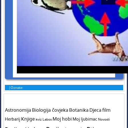
|
Oznake:
Tags in teme
Astronomija
Biologija čovjeka
Botanika
Djeca
film
Knjige
Moj hobi
Herbarij
Moj ljubimac
kviz
Labos
Novosti