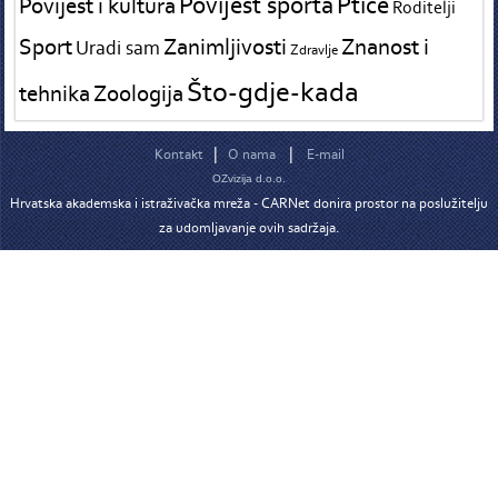
Povijest sporta
Ptice
Povijest i kultura
Roditelji
Sport
Zanimljivosti
Znanost i
Uradi sam
Zdravlje
Što-gdje-kada
tehnika
Zoologija
|
|
Kontakt
O nama
E-mail
OZvizija d.o.o.
Hrvatska akademska i istraživačka mreža - CARNet donira prostor na poslužitelju
za udomljavanje ovih sadržaja.