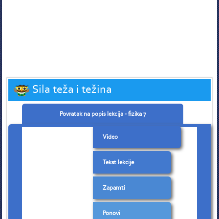
Sila teža i težina
Povratak na popis lekcija - fizika 7
Video
Tekst lekcije
Zapamti
Ponovi