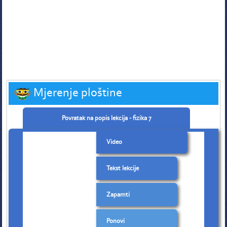
Mjerenje ploštine
Povratak na popis lekcija - fizika 7
Video
Tekst lekcije
Zapamti
Ponovi