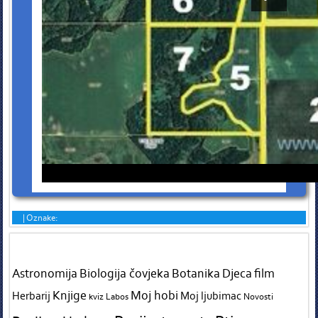
|
Oznake:
Tags in teme
Astronomija
Biologija čovjeka
Botanika
Djeca
film
Knjige
Moj hobi
Herbarij
Moj ljubimac
kviz
Labos
Novosti