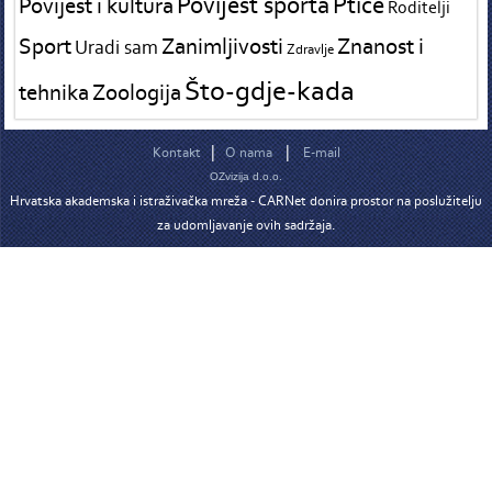
Povijest sporta
Ptice
Povijest i kultura
Roditelji
Sport
Zanimljivosti
Znanost i
Uradi sam
Zdravlje
Što-gdje-kada
tehnika
Zoologija
|
|
Kontakt
O nama
E-mail
OZvizija d.o.o.
Hrvatska akademska i istraživačka mreža - CARNet donira prostor na poslužitelju
za udomljavanje ovih sadržaja.