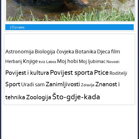
|
Oznake:
Tags in teme
Astronomija
Biologija čovjeka
Botanika
Djeca
film
Knjige
Moj hobi
Herbarij
Moj ljubimac
kviz
Labos
Novosti
Povijest sporta
Ptice
Povijest i kultura
Roditelji
Sport
Zanimljivosti
Znanost i
Uradi sam
Zdravlje
Što-gdje-kada
tehnika
Zoologija