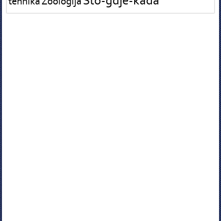
Što-gdje-kada
tehnika
Zoologija