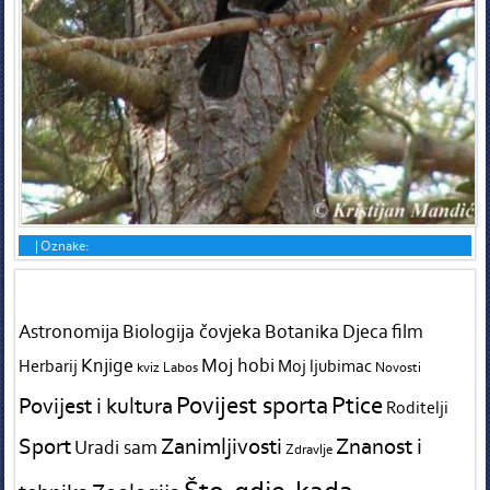
|
Oznake:
Tags in teme
Astronomija
Biologija čovjeka
Botanika
Djeca
film
Knjige
Moj hobi
Herbarij
Moj ljubimac
kviz
Labos
Novosti
Povijest sporta
Ptice
Povijest i kultura
Roditelji
Sport
Zanimljivosti
Znanost i
Uradi sam
Zdravlje