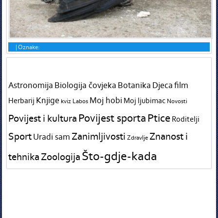
|
Oznake:
Tags in teme
Astronomija
Biologija čovjeka
Botanika
Djeca
film
Knjige
Moj hobi
Herbarij
Moj ljubimac
kviz
Labos
Novosti
Povijest sporta
Ptice
Povijest i kultura
Roditelji
Sport
Zanimljivosti
Znanost i
Uradi sam
Zdravlje
Što-gdje-kada
tehnika
Zoologija