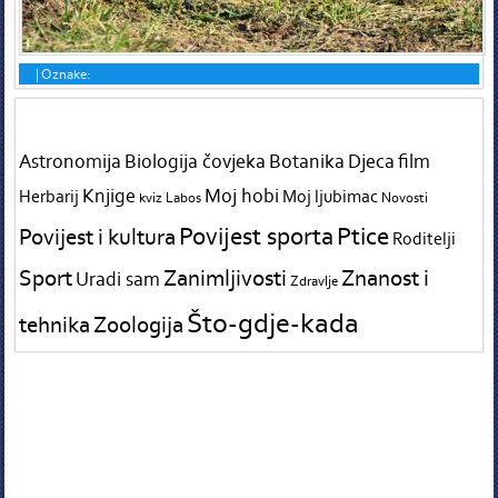
|
Oznake:
Tags in teme
Astronomija
Biologija čovjeka
Botanika
Djeca
film
Knjige
Moj hobi
Herbarij
Moj ljubimac
kviz
Labos
Novosti
Povijest sporta
Ptice
Povijest i kultura
Roditelji
Sport
Zanimljivosti
Znanost i
Uradi sam
Zdravlje
Što-gdje-kada
tehnika
Zoologija