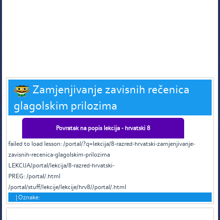
Zamjenjivanje zavisnih rečenica
glagolskim prilozima
Povratak na popis lekcija - hrvatski 8
failed to load lesson: /portal/?q=lekcija/8-razred-hrvatski-zamjenjivanje-
zavisnih-recenica-glagolskim-prilozima
LEKCIJA/portal/lekcija/8-razred-hrvatski-
PREG: /portal/.html
/portal/stuff/lekcije/lekcije/hrv8//portal/.html
|
Oznake:
Tags in teme