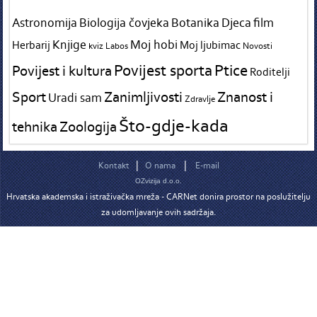
Astronomija
Biologija čovjeka
Botanika
Djeca
film
Knjige
Moj hobi
Herbarij
Moj ljubimac
kviz
Labos
Novosti
Povijest sporta
Ptice
Povijest i kultura
Roditelji
Sport
Zanimljivosti
Znanost i
Uradi sam
Zdravlje
Što-gdje-kada
tehnika
Zoologija
|
|
Kontakt
O nama
E-mail
OZvizija d.o.o.
Hrvatska akademska i istraživačka mreža - CARNet donira prostor na poslužitelju
za udomljavanje ovih sadržaja.