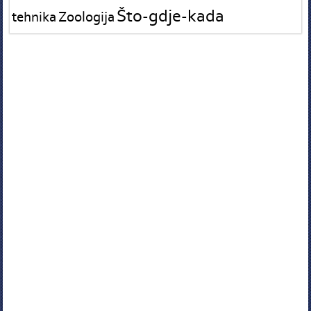
Što-gdje-kada
tehnika
Zoologija