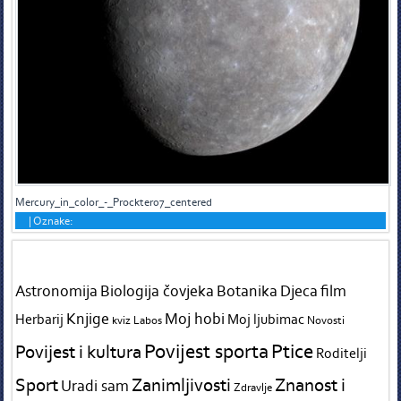
Mercury_in_color_-_Prockter07_centered
|
Oznake:
Tags in teme
Astronomija
Biologija čovjeka
Botanika
Djeca
film
Knjige
Moj hobi
Herbarij
Moj ljubimac
kviz
Labos
Novosti
Povijest sporta
Ptice
Povijest i kultura
Roditelji
Sport
Zanimljivosti
Znanost i
Uradi sam
Zdravlje