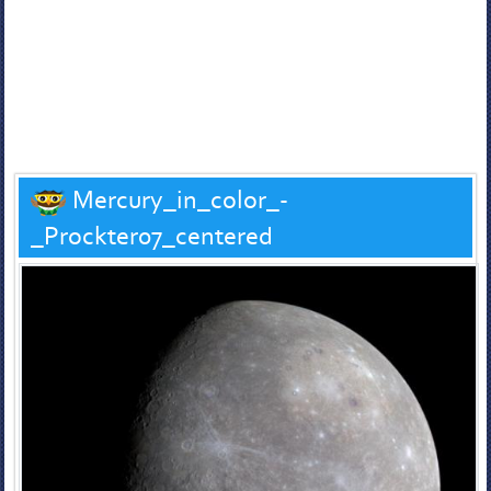
Mercury_in_color_-
_Prockter07_centered