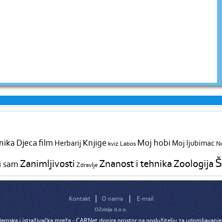
nika
Djeca
film
Knjige
Moj hobi
Herbarij
Moj ljubimac
kviz
Labos
No
Š
Zanimljivosti
Znanost i tehnika
Zoologija
i sam
Zdravlje
|
|
Kontakt
O nama
E-mail
OZvizija d.o.o.
emska i istraživačka mreža - CARNet donira prostor na poslužitelju za udomljavanje 