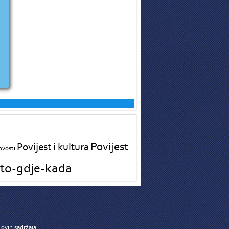
Povijest
Povijest i kultura
vosti
to-gdje-kada
ovih sadržaja.