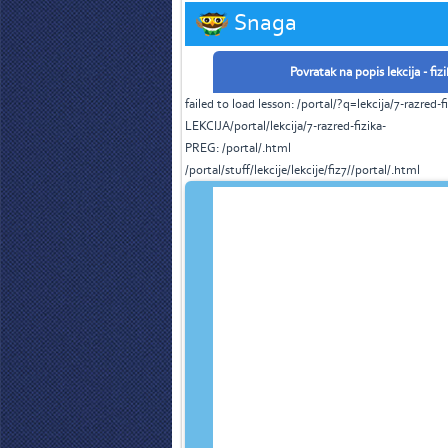
Snaga
Povratak na popis lekcija - fizi
failed to load lesson: /portal/?q=lekcija/7-razred-
LEKCIJA/portal/lekcija/7-razred-fizika-
PREG: /portal/.html
/portal/stuff/lekcije/lekcije/fiz7//portal/.html