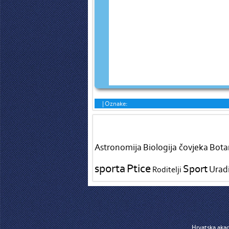
|
Oznake:
Tags in teme
Astronomija
Biologija čovjeka
Bota
sporta
Ptice
Sport
Urad
Roditelji
Hrvatska akad