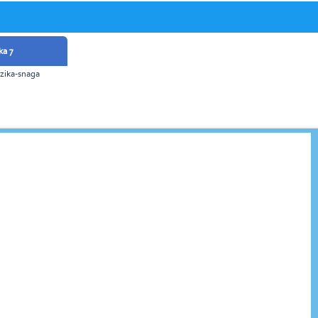
ka 7
fizika-snaga