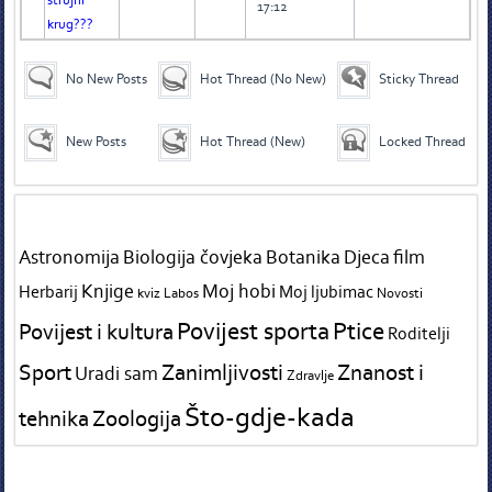
17:12
krug???
No New Posts
Hot Thread (No New)
Sticky Thread
New Posts
Hot Thread (New)
Locked Thread
Tags in teme
Astronomija
Biologija čovjeka
Botanika
Djeca
film
Knjige
Moj hobi
Herbarij
Moj ljubimac
kviz
Labos
Novosti
Povijest sporta
Ptice
Povijest i kultura
Roditelji
Sport
Zanimljivosti
Znanost i
Uradi sam
Zdravlje
Što-gdje-kada
tehnika
Zoologija