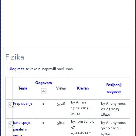
Fizika
Ulogirajte
se kako bi napravili novi unos.
Odgovora
Posljednji
Tema
Views
Kreiran
odgovor
by Armin
Prepisivanje
1
5728
by Anonymous
17.02.2013 -
02.05.2013 -
20:32
18:40
by Toni Juricic
kako spojiti
1
5611
by Anonymous
47
30.10.2013 -
paralelni
13.11.2012 -
17:42
strujni